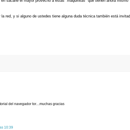
a en sacarle el mayor provecho a estas "
maquinitas"
que tienen ahora mismo
la red, y si alguno de ustedes tiene alguna duda técnica también está invita
torial del navegador tor....muchas gracias
las 10:39