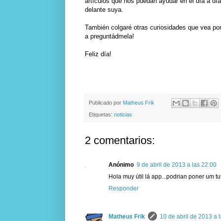
artículos que nos puedan ayudar en el día a dí
delante suya.
También colgaré otras curiosidades que vea por 
a preguntádmela!
Feliz día!
Publicado por
Matheus Frik
Etiquetas:
noticias
2 comentarios:
Anónimo
9 de abril de 2013 a las 22:00
Hola muy útil lá app...podrian poner um tu
Responder
Matheus Frik
10 de abril de 2013 a 